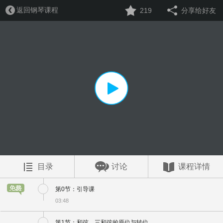
返回钢琴课程
219
分享给好友
目录
讨论
课程详情
第0节：引导课
03:48
第1节：和弦、三和弦的原位与转位